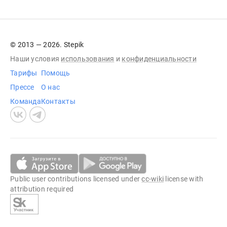
© 2013 — 2026. Stepik
Наши условия
использования
и
конфиденциальности
Тарифы
Помощь
Прессе
О нас
Команда
Контакты
Public user contributions licensed under
cc-wiki
license with
attribution required