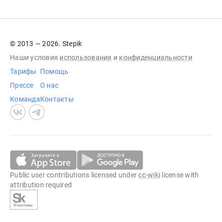
© 2013 — 2026. Stepik
Наши условия
использования
и
конфиденциальности
Тарифы
Помощь
Прессе
О нас
Команда
Контакты
Public user contributions licensed under
cc-wiki
license with
attribution required