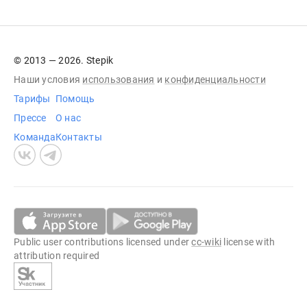
© 2013 — 2026. Stepik
Наши условия
использования
и
конфиденциальности
Тарифы
Помощь
Прессе
О нас
Команда
Контакты
Public user contributions licensed under
cc-wiki
license with
attribution required