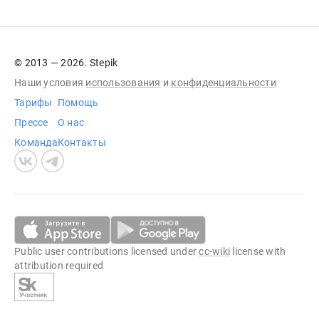
© 2013 — 2026. Stepik
Наши условия
использования
и
конфиденциальности
Тарифы
Помощь
Прессе
О нас
Команда
Контакты
Public user contributions licensed under
cc-wiki
license with
attribution required