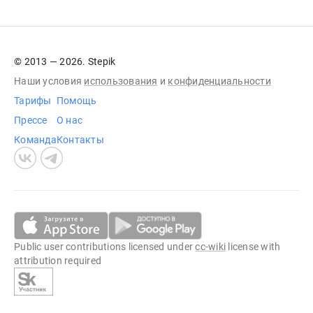
© 2013 — 2026. Stepik
Наши условия
использования
и
конфиденциальности
Тарифы
Помощь
Прессе
О нас
Команда
Контакты
Public user contributions licensed under
cc-wiki
license with
attribution required