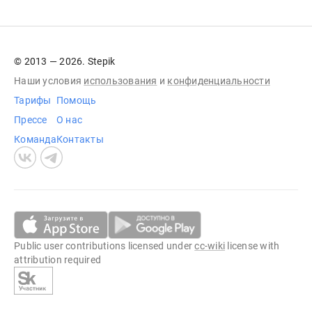
© 2013 — 2026. Stepik
Наши условия
использования
и
конфиденциальности
Тарифы
Помощь
Прессе
О нас
Команда
Контакты
Public user contributions licensed under
cc-wiki
license with
attribution required