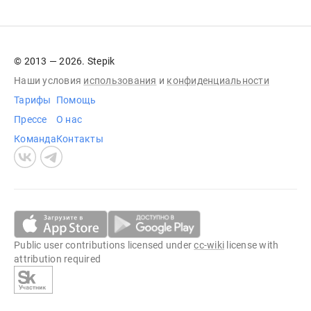
© 2013 — 2026. Stepik
Наши условия
использования
и
конфиденциальности
Тарифы
Помощь
Прессе
О нас
Команда
Контакты
Public user contributions licensed under
cc-wiki
license with
attribution required