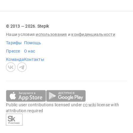
© 2013 — 2026. Stepik
Наши условия
использования
и
конфиденциальности
Тарифы
Помощь
Прессе
О нас
Команда
Контакты
Public user contributions licensed under
cc-wiki
license with
attribution required