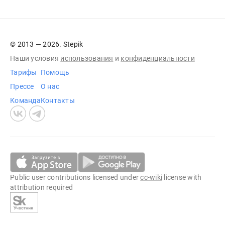
© 2013 — 2026. Stepik
Наши условия
использования
и
конфиденциальности
Тарифы
Помощь
Прессе
О нас
Команда
Контакты
Public user contributions licensed under
cc-wiki
license with
attribution required