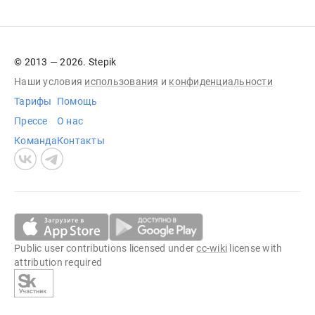
© 2013 — 2026. Stepik
Наши условия
использования
и
конфиденциальности
Тарифы
Помощь
Прессе
О нас
Команда
Контакты
Public user contributions licensed under
cc-wiki
license with
attribution required