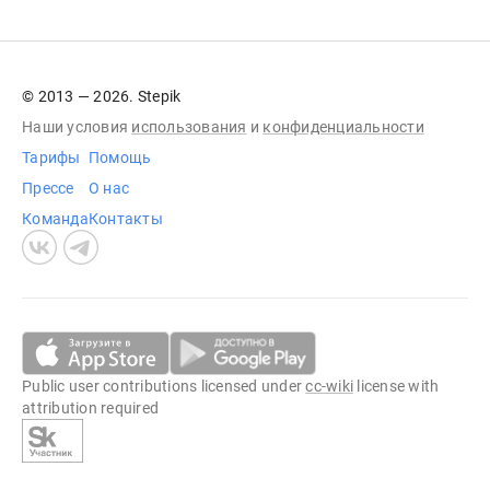
© 2013 — 2026. Stepik
Наши условия
использования
и
конфиденциальности
Тарифы
Помощь
Прессе
О нас
Команда
Контакты
Public user contributions licensed under
cc-wiki
license with
attribution required