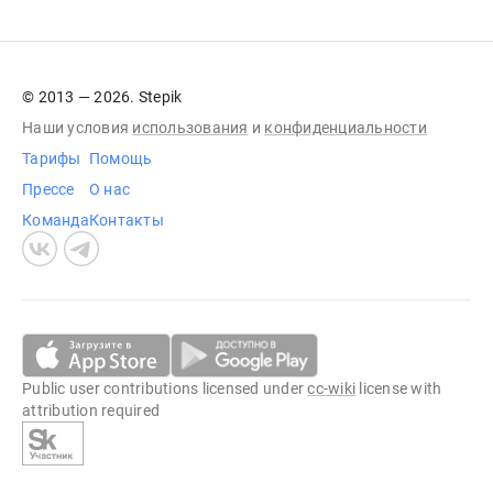
© 2013 — 2026. Stepik
Наши условия
использования
и
конфиденциальности
Тарифы
Помощь
Прессе
О нас
Команда
Контакты
Public user contributions licensed under
cc-wiki
license with
attribution required