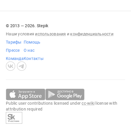
© 2013 — 2026. Stepik
Наши условия
использования
и
конфиденциальности
Тарифы
Помощь
Прессе
О нас
Команда
Контакты
Public user contributions licensed under
cc-wiki
license with
attribution required