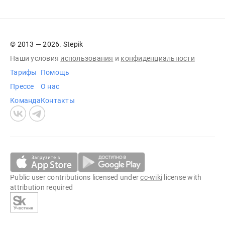
© 2013 — 2026. Stepik
Наши условия
использования
и
конфиденциальности
Тарифы
Помощь
Прессе
О нас
Команда
Контакты
Public user contributions licensed under
cc-wiki
license with
attribution required