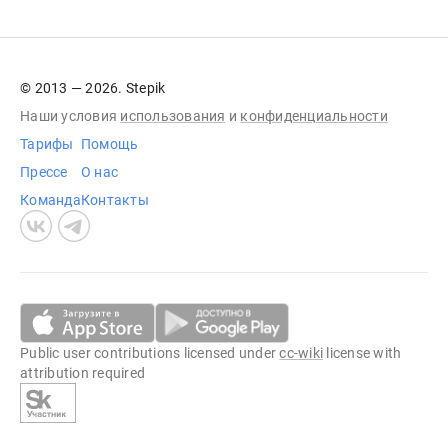
© 2013 — 2026. Stepik
Наши условия
использования
и
конфиденциальности
Тарифы
Помощь
Прессе
О нас
Команда
Контакты
Public user contributions licensed under
cc-wiki
license with
attribution required