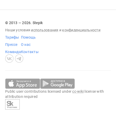
© 2013 — 2026. Stepik
Наши условия
использования
и
конфиденциальности
Тарифы
Помощь
Прессе
О нас
Команда
Контакты
Public user contributions licensed under
cc-wiki
license with
attribution required