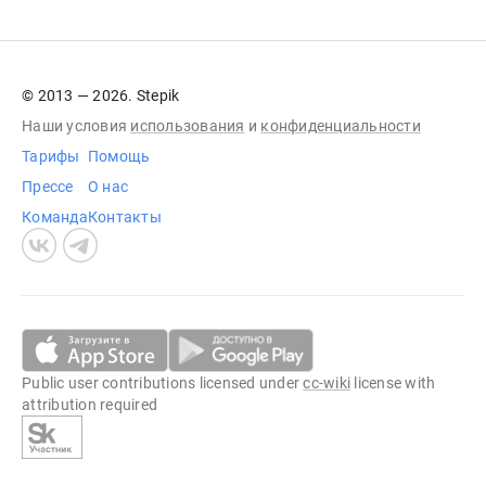
© 2013 — 2026. Stepik
Наши условия
использования
и
конфиденциальности
Тарифы
Помощь
Прессе
О нас
Команда
Контакты
Public user contributions licensed under
cc-wiki
license with
attribution required