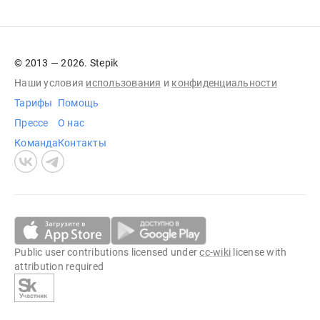
© 2013 — 2026. Stepik
Наши условия
использования
и
конфиденциальности
Тарифы
Помощь
Прессе
О нас
Команда
Контакты
Public user contributions licensed under
cc-wiki
license with
attribution required