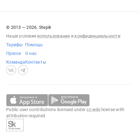
© 2013 — 2026. Stepik
Наши условия
использования
и
конфиденциальности
Тарифы
Помощь
Прессе
О нас
Команда
Контакты
Public user contributions licensed under
cc-wiki
license with
attribution required