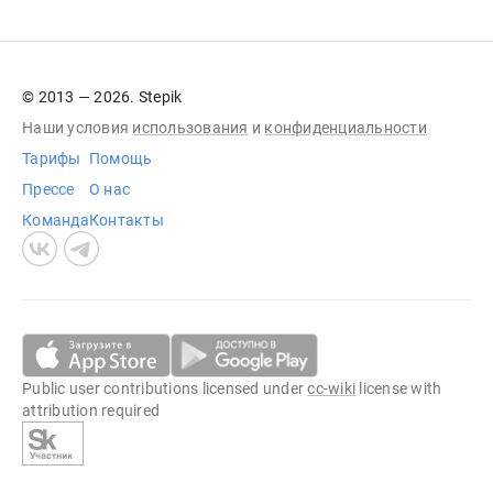
© 2013 — 2026. Stepik
Наши условия
использования
и
конфиденциальности
Тарифы
Помощь
Прессе
О нас
Команда
Контакты
Public user contributions licensed under
cc-wiki
license with
attribution required