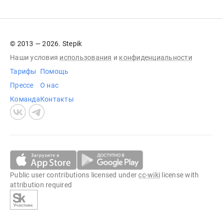
© 2013 — 2026. Stepik
Наши условия
использования
и
конфиденциальности
Тарифы
Помощь
Прессе
О нас
Команда
Контакты
Public user contributions licensed under
cc-wiki
license with
attribution required