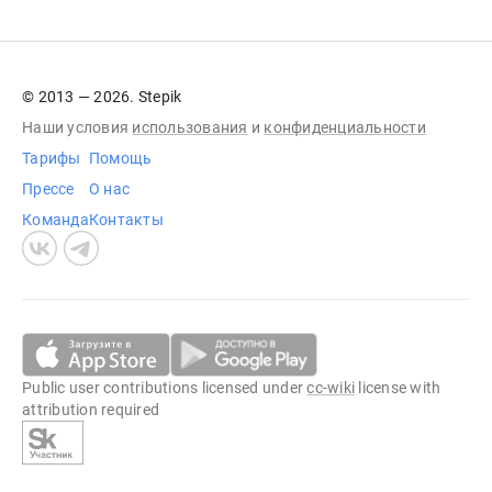
© 2013 — 2026. Stepik
Наши условия
использования
и
конфиденциальности
Тарифы
Помощь
Прессе
О нас
Команда
Контакты
Public user contributions licensed under
cc-wiki
license with
attribution required