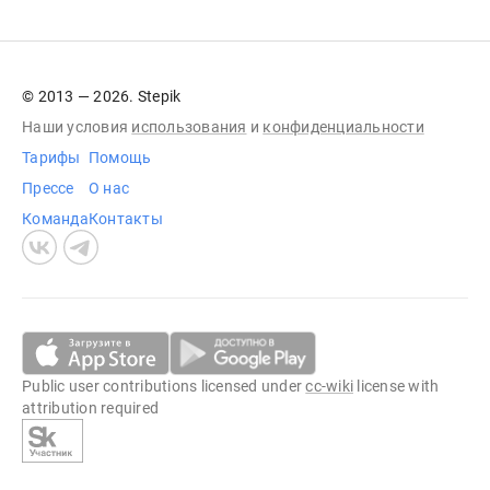
© 2013 — 2026. Stepik
Наши условия
использования
и
конфиденциальности
Тарифы
Помощь
Прессе
О нас
Команда
Контакты
Public user contributions licensed under
cc-wiki
license with
attribution required