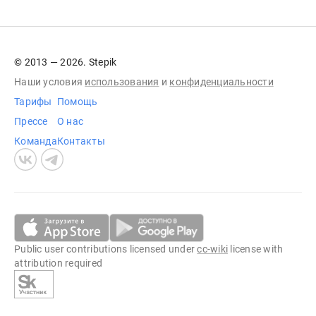
© 2013 — 2026. Stepik
Наши условия
использования
и
конфиденциальности
Тарифы
Помощь
Прессе
О нас
Команда
Контакты
Public user contributions licensed under
cc-wiki
license with
attribution required