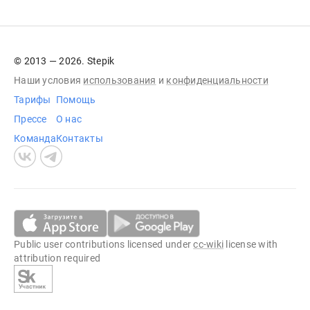
© 2013 — 2026. Stepik
Наши условия
использования
и
конфиденциальности
Тарифы
Помощь
Прессе
О нас
Команда
Контакты
Public user contributions licensed under
cc-wiki
license with
attribution required