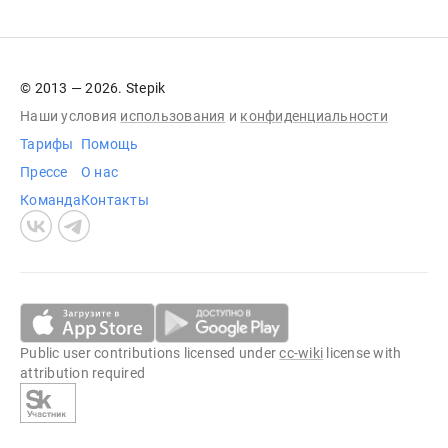
© 2013 — 2026. Stepik
Наши условия
использования
и
конфиденциальности
Тарифы
Помощь
Прессе
О нас
Команда
Контакты
Public user contributions licensed under
cc-wiki
license with
attribution required