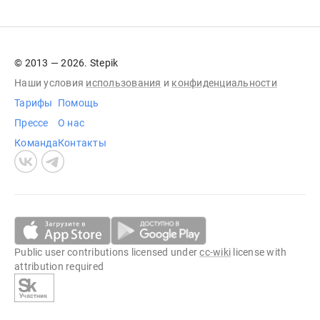
© 2013 — 2026. Stepik
Наши условия
использования
и
конфиденциальности
Тарифы
Помощь
Прессе
О нас
Команда
Контакты
Public user contributions licensed under
cc-wiki
license with
attribution required