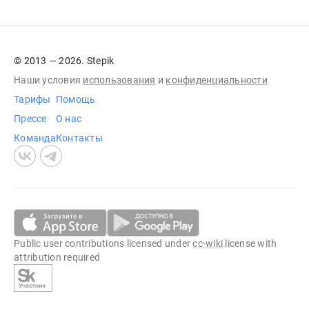
© 2013 — 2026. Stepik
Наши условия
использования
и
конфиденциальности
Тарифы
Помощь
Прессе
О нас
Команда
Контакты
Public user contributions licensed under
cc-wiki
license with
attribution required