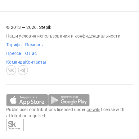
© 2013 — 2026. Stepik
Наши условия
использования
и
конфиденциальности
Тарифы
Помощь
Прессе
О нас
Команда
Контакты
Public user contributions licensed under
cc-wiki
license with
attribution required