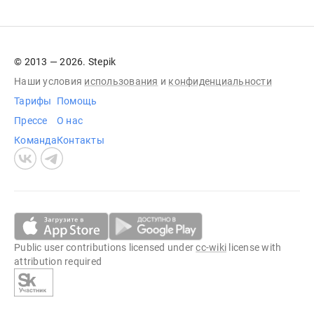
© 2013 — 2026. Stepik
Наши условия
использования
и
конфиденциальности
Тарифы
Помощь
Прессе
О нас
Команда
Контакты
Public user contributions licensed under
cc-wiki
license with
attribution required