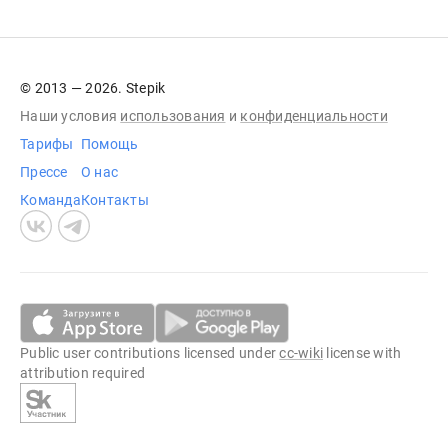
© 2013 — 2026. Stepik
Наши условия
использования
и
конфиденциальности
Тарифы
Помощь
Прессе
О нас
Команда
Контакты
Public user contributions licensed under
cc-wiki
license with
attribution required