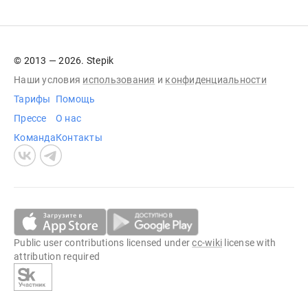
© 2013 — 2026. Stepik
Наши условия
использования
и
конфиденциальности
Тарифы
Помощь
Прессе
О нас
Команда
Контакты
Public user contributions licensed under
cc-wiki
license with
attribution required