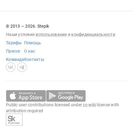
© 2013 — 2026. Stepik
Наши условия
использования
и
конфиденциальности
Тарифы
Помощь
Прессе
О нас
Команда
Контакты
Public user contributions licensed under
cc-wiki
license with
attribution required