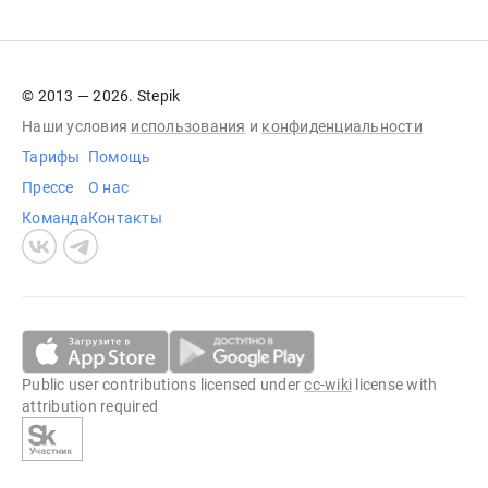
© 2013 — 2026. Stepik
Наши условия
использования
и
конфиденциальности
Тарифы
Помощь
Прессе
О нас
Команда
Контакты
Public user contributions licensed under
cc-wiki
license with
attribution required