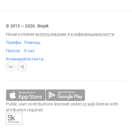
© 2013 — 2026. Stepik
Наши условия
использования
и
конфиденциальности
Тарифы
Помощь
Прессе
О нас
Команда
Контакты
Public user contributions licensed under
cc-wiki
license with
attribution required