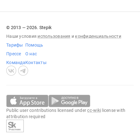
© 2013 — 2026. Stepik
Наши условия
использования
и
конфиденциальности
Тарифы
Помощь
Прессе
О нас
Команда
Контакты
Public user contributions licensed under
cc-wiki
license with
attribution required