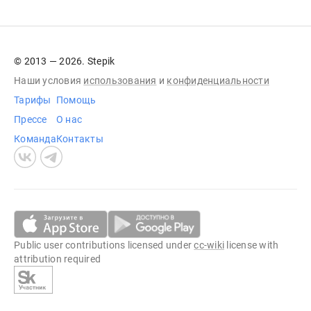
© 2013 — 2026. Stepik
Наши условия
использования
и
конфиденциальности
Тарифы
Помощь
Прессе
О нас
Команда
Контакты
Public user contributions licensed under
cc-wiki
license with
attribution required