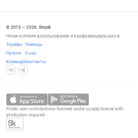
© 2013 — 2026. Stepik
Наши условия
использования
и
конфиденциальности
Тарифы
Помощь
Прессе
О нас
Команда
Контакты
Public user contributions licensed under
cc-wiki
license with
attribution required