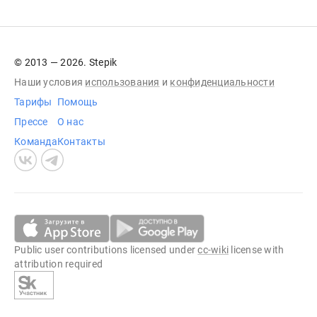
© 2013 — 2026. Stepik
Наши условия
использования
и
конфиденциальности
Тарифы
Помощь
Прессе
О нас
Команда
Контакты
Public user contributions licensed under
cc-wiki
license with
attribution required