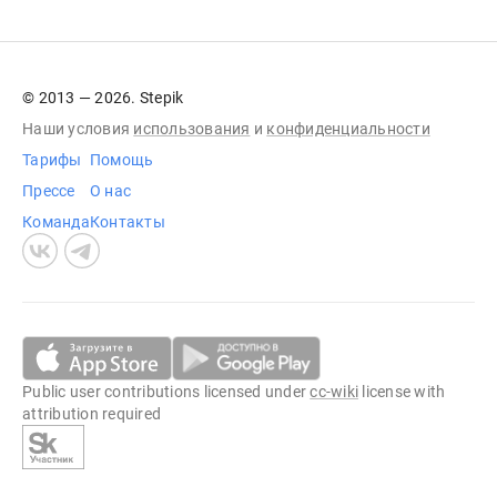
© 2013 — 2026. Stepik
Наши условия
использования
и
конфиденциальности
Тарифы
Помощь
Прессе
О нас
Команда
Контакты
Public user contributions licensed under
cc-wiki
license with
attribution required