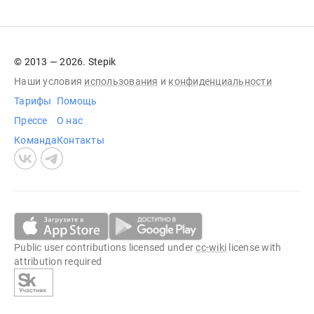
© 2013 — 2026. Stepik
Наши условия
использования
и
конфиденциальности
Тарифы
Помощь
Прессе
О нас
Команда
Контакты
Public user contributions licensed under
cc-wiki
license with
attribution required