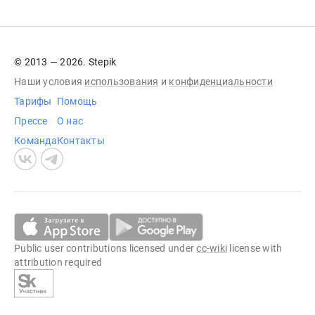
© 2013 — 2026. Stepik
Наши условия
использования
и
конфиденциальности
Тарифы
Помощь
Прессе
О нас
Команда
Контакты
Public user contributions licensed under
cc-wiki
license with
attribution required