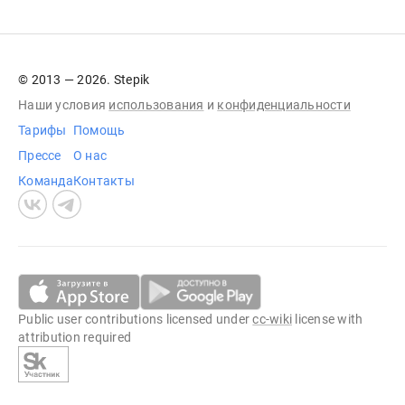
© 2013 — 2026. Stepik
Наши условия
использования
и
конфиденциальности
Тарифы
Помощь
Прессе
О нас
Команда
Контакты
Public user contributions licensed under
cc-wiki
license with
attribution required