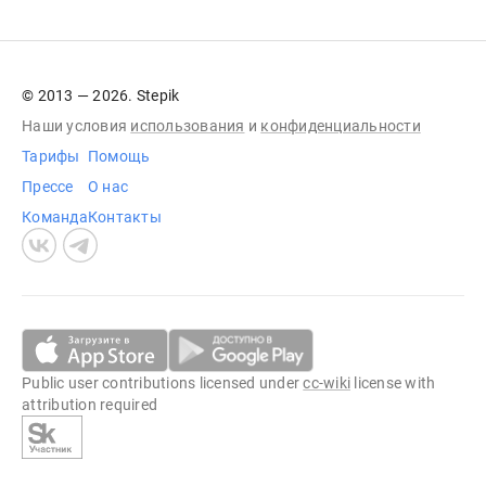
© 2013 — 2026. Stepik
Наши условия
использования
и
конфиденциальности
Тарифы
Помощь
Прессе
О нас
Команда
Контакты
Public user contributions licensed under
cc-wiki
license with
attribution required