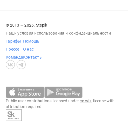
© 2013 — 2026. Stepik
Наши условия
использования
и
конфиденциальности
Тарифы
Помощь
Прессе
О нас
Команда
Контакты
Public user contributions licensed under
cc-wiki
license with
attribution required