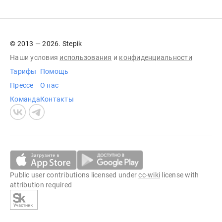
© 2013 — 2026. Stepik
Наши условия
использования
и
конфиденциальности
Тарифы
Помощь
Прессе
О нас
Команда
Контакты
Public user contributions licensed under
cc-wiki
license with
attribution required