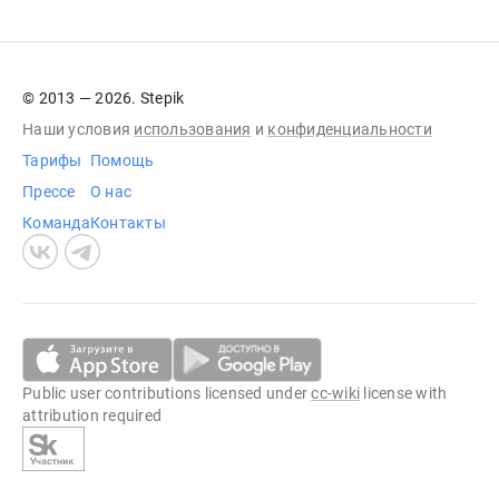
© 2013 — 2026. Stepik
Наши условия
использования
и
конфиденциальности
Тарифы
Помощь
Прессе
О нас
Команда
Контакты
Public user contributions licensed under
cc-wiki
license with
attribution required