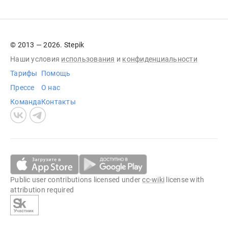
© 2013 — 2026. Stepik
Наши условия
использования
и
конфиденциальности
Тарифы
Помощь
Прессе
О нас
Команда
Контакты
Public user contributions licensed under
cc-wiki
license with
attribution required