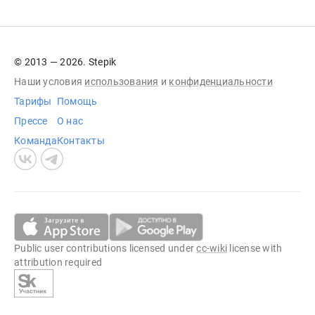
© 2013 — 2026. Stepik
Наши условия
использования
и
конфиденциальности
Тарифы
Помощь
Прессе
О нас
Команда
Контакты
Public user contributions licensed under
cc-wiki
license with
attribution required