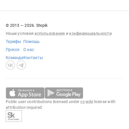
© 2013 — 2026. Stepik
Наши условия
использования
и
конфиденциальности
Тарифы
Помощь
Прессе
О нас
Команда
Контакты
Public user contributions licensed under
cc-wiki
license with
attribution required